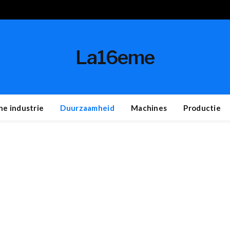
La16eme
e industrie
Duurzaamheid
Machines
Productie