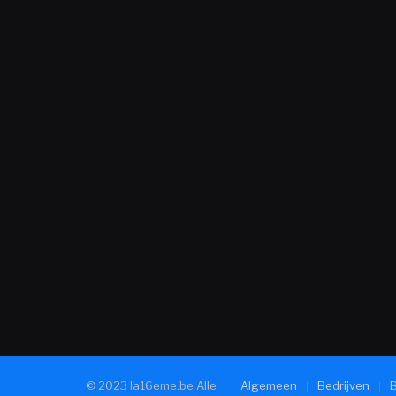
© 2023 la16eme.be Alle
Algemeen
Bedrijven
B