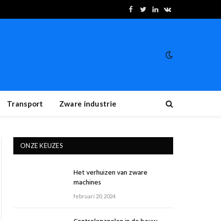
Facebook
Twitter
LinkedIn
VKontakte
Transport
Zware industrie
ONZE KEUZES
Het verhuizen van zware
machines
februari 20, 2024