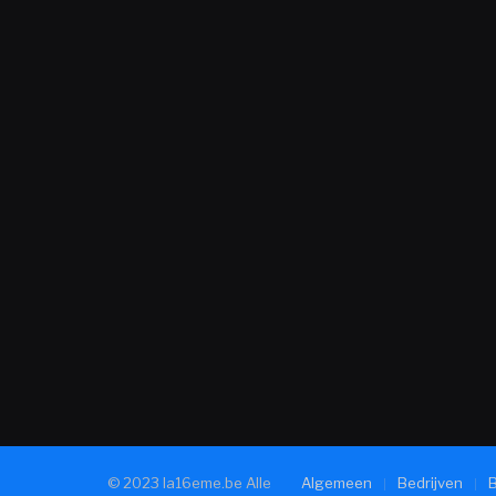
© 2023 la16eme.be Alle
Algemeen
Bedrijven
B