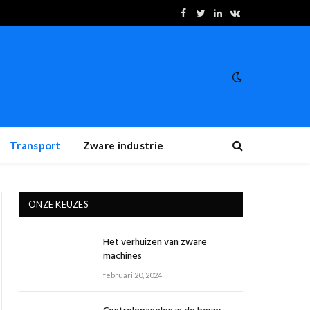
Facebook
Twitter
LinkedIn
VKontakte
Transport
Zware industrie
ONZE KEUZES
Het verhuizen van zware
machines
februari 20, 2024