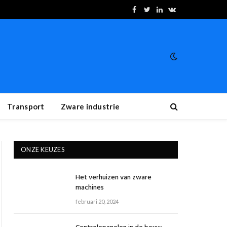
Facebook
Twitter
LinkedIn
VKontakte
Transport
Zware industrie
ONZE KEUZES
Het verhuizen van zware
machines
ite
februari 20, 2024